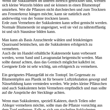
Wenn die Sukkulenten im unteren Bereich getrocknet sind, werden
sich kleine Wurzeln bilden und sie können in einen Blumentopf
umziehen. Wer die Pflanzen nicht durchstechen und zum Trocknen
ans Fensterkreuz hängen möchte, kann sie natürlich auch
anderweitig von der Sonne trocknen lassen.
Erde zum Vermehren der Sukkulenten kann selbst gemischt werden.
Normale Blumenerde ist ungeeignet, weil sie viel zu nährstofflastig
ist und sich Staunässe bilden kann.
Man kann als Basis Anzuchterde wählen und feinkörnigen
Quarzsand beimischen, um die Sukkulenten erfolgreich zu
vermehren.
Auch die im Handel erhältliche Kakteenerde kann verbessert
werden, wenn Sand und Lavagranulat beigemischt werden. Man
sollte darauf achten, dass das Gemisch möglichst kalkfrei ist.
Geeignete Erde ist sehr wichtig, um erfolgreich zu vermehren.
Ein geeignetes Pflanzgefäß ist ein Tontopf. Im Gegensatz zu
Blumentöpfen aus Plastik ist für bessere Luftzirkulation gesorgt und
Nässebildung kann vermieden werden. Wie jedes kleine Pflänzchen
sind auch Sukkulenten beim Vermehren empfindlich und man sollte
auf die Ansprüche der Stecklinge achten.
Wenn man Sukkulenten, speziell Kakteen, durch Teilen oder
Ableger vermehren möchte, sollte man die Pflanze vorsichtig aus
dem Topf entfernen. Falls es sich um stachelige Sukkulenten