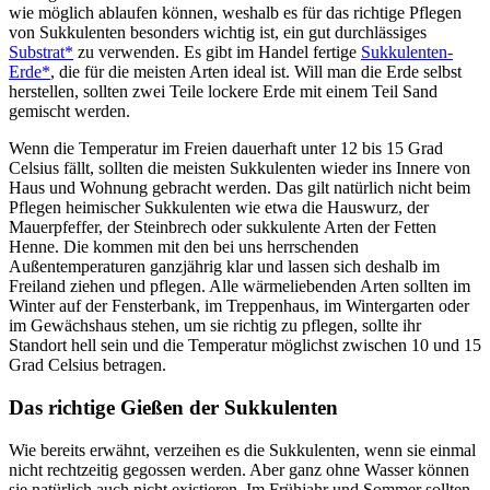
wie möglich ablaufen können, weshalb es für das richtige Pflegen
von Sukkulenten besonders wichtig ist, ein gut durchlässiges
Substrat*
zu verwenden. Es gibt im Handel fertige
Sukkulenten-
Erde*
, die für die meisten Arten ideal ist. Will man die Erde selbst
herstellen, sollten zwei Teile lockere Erde mit einem Teil Sand
gemischt werden.
Wenn die Temperatur im Freien dauerhaft unter 12 bis 15 Grad
Celsius fällt, sollten die meisten Sukkulenten wieder ins Innere von
Haus und Wohnung gebracht werden. Das gilt natürlich nicht beim
Pflegen heimischer Sukkulenten wie etwa die Hauswurz, der
Mauerpfeffer, der Steinbrech oder sukkulente Arten der Fetten
Henne. Die kommen mit den bei uns herrschenden
Außentemperaturen ganzjährig klar und lassen sich deshalb im
Freiland ziehen und pflegen. Alle wärmeliebenden Arten sollten im
Winter auf der Fensterbank, im Treppenhaus, im Wintergarten oder
im Gewächshaus stehen, um sie richtig zu pflegen, sollte ihr
Standort hell sein und die Temperatur möglichst zwischen 10 und 15
Grad Celsius betragen.
Das richtige Gießen der Sukkulenten
Wie bereits erwähnt, verzeihen es die Sukkulenten, wenn sie einmal
nicht rechtzeitig gegossen werden. Aber ganz ohne Wasser können
sie natürlich auch nicht existieren. Im Frühjahr und Sommer sollten