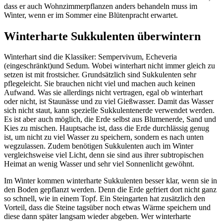
dass er auch Wohnzimmerpflanzen anders behandeln muss im
Winter, wenn er im Sommer eine Blütenpracht erwartet.
Winterharte Sukkulenten überwintern
Winterhart sind die Klassiker: Sempervivum, Echeveria
(eingeschränkt)und Sedum. Wobei winterhart nicht immer gleich zu
setzen ist mit frostsicher. Grundsätzlich sind Sukkulenten sehr
pflegeleicht. Sie brauchen nicht viel und machen auch keinen
Aufwand. Was sie allerdings nicht vertragen, egal ob winterhart
oder nicht, ist Staunässe und zu viel Gießwasser. Damit das Wasser
sich nicht staut, kann spezielle Sukkulentenerde verwendet werden.
Es ist aber auch möglich, die Erde selbst aus Blumenerde, Sand und
Kies zu mischen. Hauptsache ist, dass die Erde durchlässig genug
ist, um nicht zu viel Wasser zu speichern, sondern es nach unten
wegzulassen. Zudem benötigen Sukkulenten auch im Winter
vergleichsweise viel Licht, denn sie sind aus ihrer subtropischen
Heimat an wenig Wasser und sehr viel Sonnenlicht gewöhnt.
Im Winter kommen winterharte Sukkulenten besser klar, wenn sie in
den Boden gepflanzt werden. Denn die Erde gefriert dort nicht ganz
so schnell, wie in einem Topf. Ein Steingarten hat zusätzlich den
Vorteil, dass die Steine tagsüber noch etwas Wärme speichern und
diese dann später langsam wieder abgeben. Wer winterharte