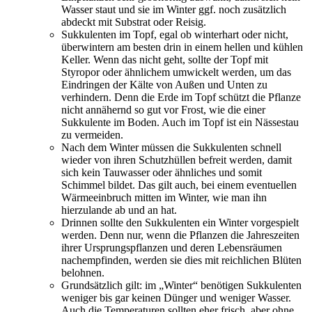
Wasser staut und sie im Winter ggf. noch zusätzlich
abdeckt mit Substrat oder Reisig.
Sukkulenten im Topf, egal ob winterhart oder nicht,
überwintern am besten drin in einem hellen und kühlen
Keller. Wenn das nicht geht, sollte der Topf mit
Styropor oder ähnlichem umwickelt werden, um das
Eindringen der Kälte von Außen und Unten zu
verhindern. Denn die Erde im Topf schützt die Pflanze
nicht annähernd so gut vor Frost, wie die einer
Sukkulente im Boden. Auch im Topf ist ein Nässestau
zu vermeiden.
Nach dem Winter müssen die Sukkulenten schnell
wieder von ihren Schutzhüllen befreit werden, damit
sich kein Tauwasser oder ähnliches und somit
Schimmel bildet. Das gilt auch, bei einem eventuellen
Wärmeeinbruch mitten im Winter, wie man ihn
hierzulande ab und an hat.
Drinnen sollte den Sukkulenten ein Winter vorgespielt
werden. Denn nur, wenn die Pflanzen die Jahreszeiten
ihrer Ursprungspflanzen und deren Lebensräumen
nachempfinden, werden sie dies mit reichlichen Blüten
belohnen.
Grundsätzlich gilt: im „Winter“ benötigen Sukkulenten
weniger bis gar keinen Dünger und weniger Wasser.
Auch die Temperaturen sollten eher frisch, aber ohne