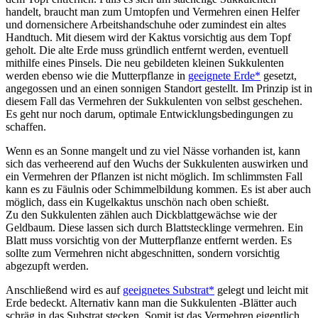
handelt, braucht man zum Umtopfen und Vermehren einen Helfer
und dornensichere Arbeitshandschuhe oder zumindest ein altes
Handtuch. Mit diesem wird der Kaktus vorsichtig aus dem Topf
geholt. Die alte Erde muss gründlich entfernt werden, eventuell
mithilfe eines Pinsels. Die neu gebildeten kleinen Sukkulenten
werden ebenso wie die Mutterpflanze in
geeignete Erde*
gesetzt,
angegossen und an einen sonnigen Standort gestellt. Im Prinzip ist in
diesem Fall das Vermehren der Sukkulenten von selbst geschehen.
Es geht nur noch darum, optimale Entwicklungsbedingungen zu
schaffen.
Wenn es an Sonne mangelt und zu viel Nässe vorhanden ist, kann
sich das verheerend auf den Wuchs der Sukkulenten auswirken und
ein Vermehren der Pflanzen ist nicht möglich. Im schlimmsten Fall
kann es zu Fäulnis oder Schimmelbildung kommen. Es ist aber auch
möglich, dass ein Kugelkaktus unschön nach oben schießt.
Zu den Sukkulenten zählen auch Dickblattgewächse wie der
Geldbaum. Diese lassen sich durch Blattstecklinge vermehren. Ein
Blatt muss vorsichtig von der Mutterpflanze entfernt werden. Es
sollte zum Vermehren nicht abgeschnitten, sondern vorsichtig
abgezupft werden.
Anschließend wird es auf
geeignetes Substrat*
gelegt und leicht mit
Erde bedeckt. Alternativ kann man die Sukkulenten -Blätter auch
schräg in das Substrat stecken. Somit ist das Vermehren eigentlich