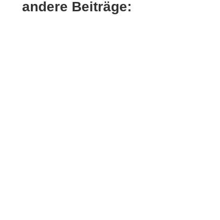
andere Beiträge:
Sukkulenten sind nicht nur wunderschön
anzusehen, sondern auch bekannt für ihre
Anpassungsfähigkeit und ihre...